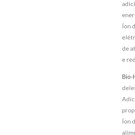
adic
ener
Íon 
elét
de a
e re
Bio-
dele
Adic
prop
Íon 
alim