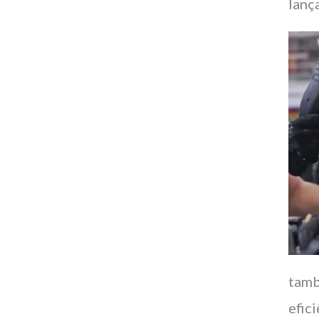
lanç
tamb
efic