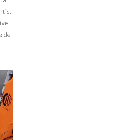
tis,
ível
e de