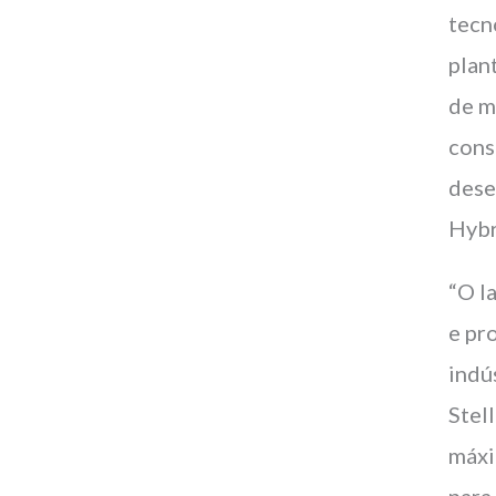
tecn
plan
de m
cons
dese
Hybr
“O l
e pr
indú
Stel
máxi
para