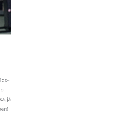
rido-
do
a, já
será