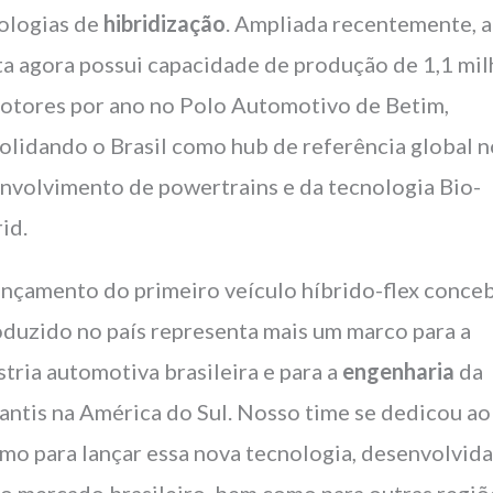
ologias de
hibridização
. Ampliada recentemente, a
ta agora possui capacidade de produção de 1,1 mi
otores por ano no Polo Automotivo de Betim,
olidando o Brasil como hub de referência global 
nvolvimento de powertrains e da tecnologia Bio-
id.
ançamento do primeiro veículo híbrido-flex conce
oduzido no país representa mais um marco para a
stria automotiva brasileira e para a
engenharia
da
lantis na América do Sul. Nosso time se dedicou ao
mo para lançar essa nova tecnologia, desenvolvid
 o mercado brasileiro, bem como para outras regiõ