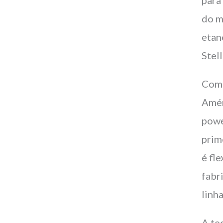
do m
etan
Stel
Com 
Amér
powe
prim
é fl
fabr
linh
A te