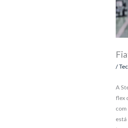
Fia
/
Tec
A St
flex
com 
está