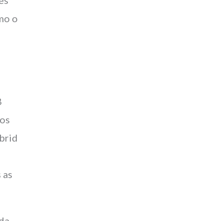
mo o
8
os
brid
 as
 da