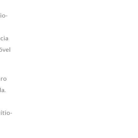
io-
ncia
óvel
iro
da.
ítio-