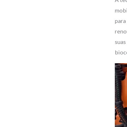
mobi
para
reno
sua
bioc