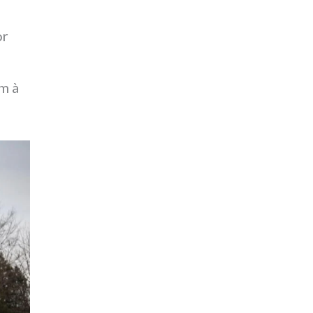
or
m à