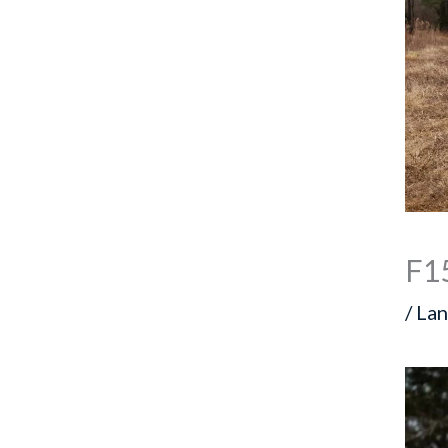
F15
/
La