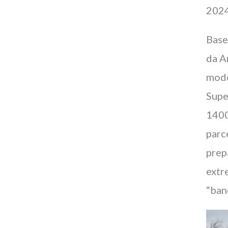
2024
Base
da A
mode
Supe
1400
parc
prep
extr
“ban