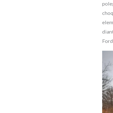
pole
choq
elem
dian
Ford