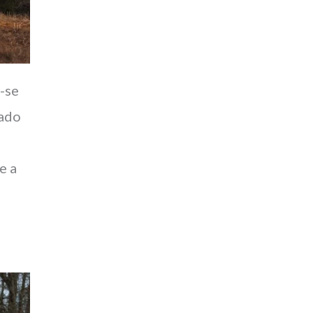
-se
iado
e a