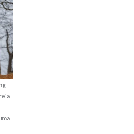
ing
reia
 uma