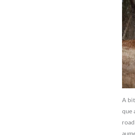
A bi
que 
road
aume