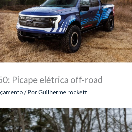
0: Picape elétrica off-road
nçamento
/ Por
Guilherme rockett