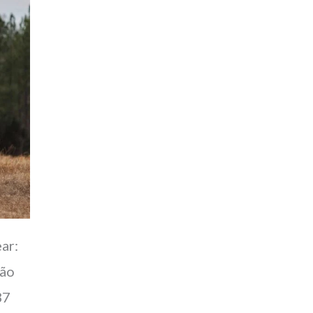
ar:
ção
37