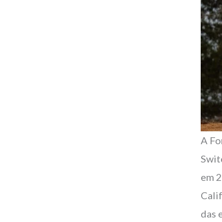
A Fo
Swit
em 2
Cali
das 