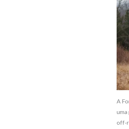
A Fo
uma 
off-