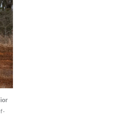
ior
f-