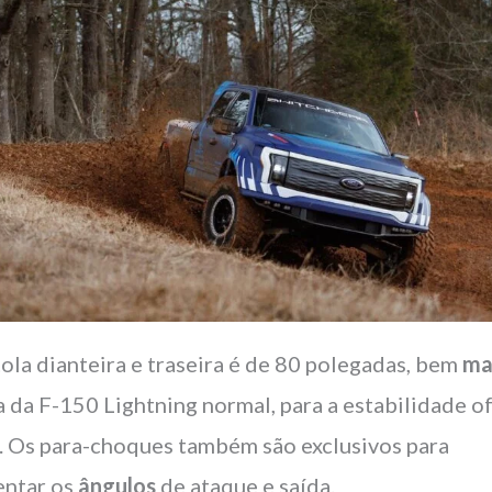
tola dianteira e traseira é de 80 polegadas, bem
ma
a da F-150 Lightning normal, para a estabilidade of
. Os para-choques também são exclusivos para
ntar os
ângulos
de ataque e saída.