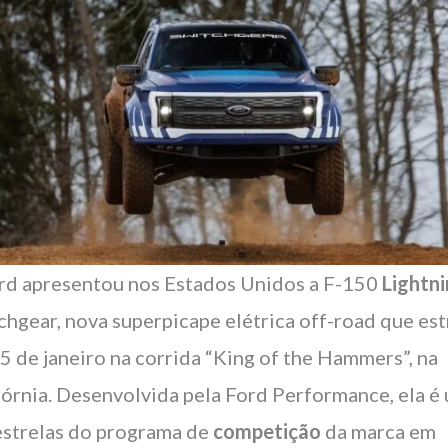
rd apresentou nos Estados Unidos a F-150
Lightn
chgear, nova superpicape elétrica off-road que est
5 de janeiro na corrida “King of the Hammers”, na
fórnia. Desenvolvida pela Ford Performance, ela é
estrelas do programa de
competição
da marca em