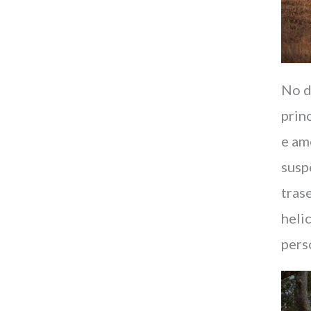
No d
prin
e am
susp
tras
heli
pers