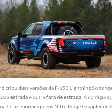
rd criou duas versões da F-150 Lightning Switchge
para
estrada
e outra
fora de estrada
. A configura
road traz enormes pneus Nitto Ridge Grappler de 