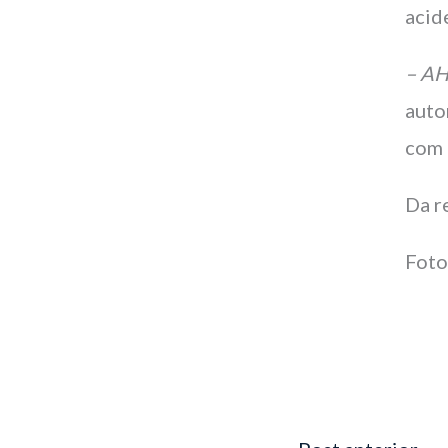
acid
– AH
auto
com 
Da r
Foto