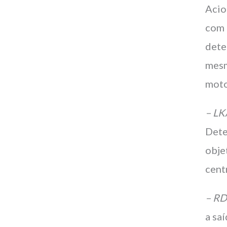
Acio
com 
dete
mesm
moto
– LK
Dete
obje
cent
– RD
a sa