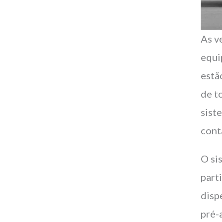
As v
equi
estã
de t
sist
cont
O si
part
disp
pré-