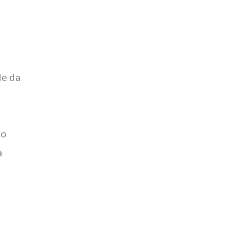
de da
to
a