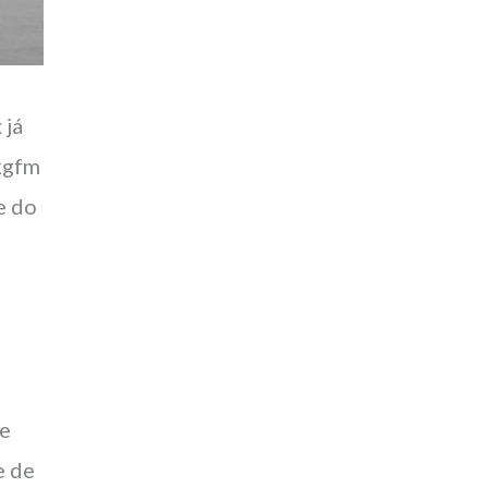
 já
 kgfm
e do
de
e de