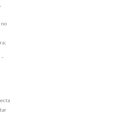
,
m no
ra;
 –
ecta
tar