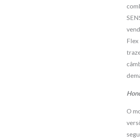
comb
SENS
vend
Flex
traz
câmb
dema
Hond
O mo
vers
segu