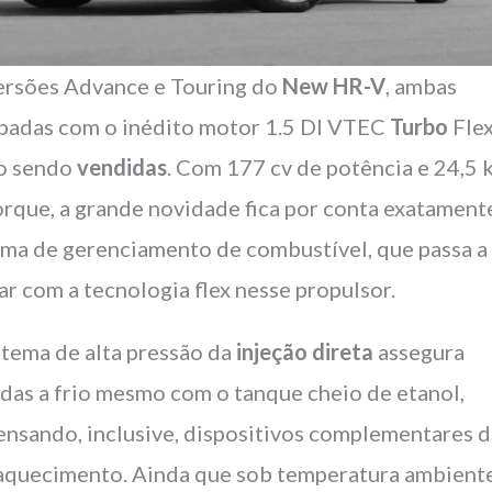
ersões Advance e Touring do
New HR-V
, ambas
padas com o inédito motor 1.5 DI VTEC
Turbo
Flex
o sendo
vendidas
. Com 177 cv de potência e 24,5
orque, a grande novidade fica por conta exatament
ema de gerenciamento de combustível, que passa a
ar com a tecnologia flex nesse propulsor.
stema de alta pressão da
injeção direta
assegura
idas a frio mesmo com o tanque cheio de etanol,
ensando, inclusive, dispositivos complementares 
aquecimento. Ainda que sob temperatura ambient