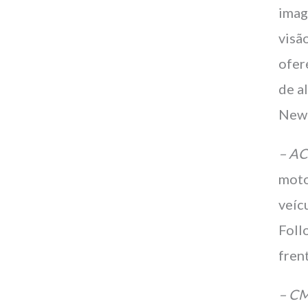
imag
visã
ofer
de a
New
– AC
moto
veíc
Foll
fren
– CM