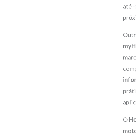
até 
próx
Outr
myH
marc
comp
info
prát
apli
O
Ho
moto