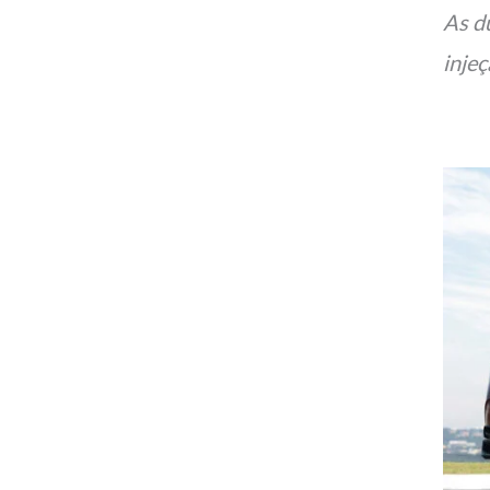
As d
inje