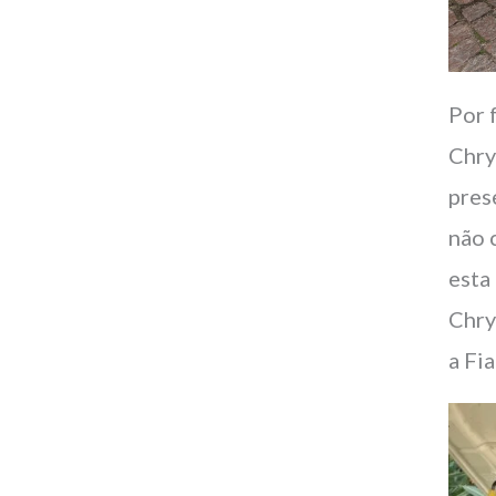
Por 
Chry
pres
não 
esta
Chry
a Fi