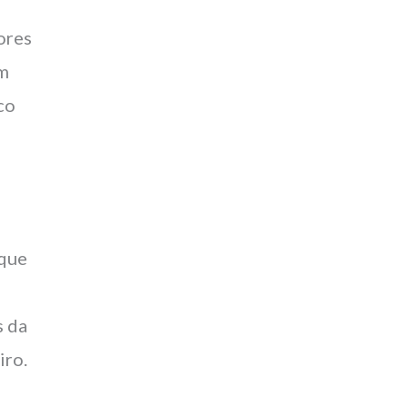
ores
em
co
 que
s da
iro.