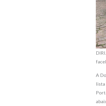
DIRI
facel
A Do
list
Port
abai