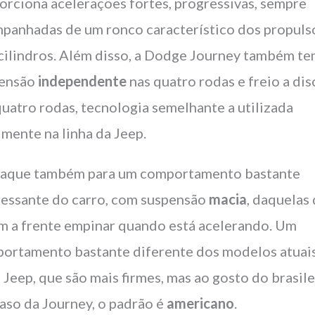
orciona acelerações fortes, progressivas, sempre
panhadas de um ronco característico dos propuls
 cilindros. Além disso, a Dodge Journey também t
pensão
independente
nas quatro rodas e freio a dis
quatro rodas, tecnologia semelhante a utilizada
lmente na linha da Jeep.
aque também para um comportamento bastante
ressante do carro, com suspensão
macia
, daquelas
m a frente empinar quando está acelerando. Um
ortamento bastante diferente dos modelos atuai
a Jeep, que são mais firmes, mas ao gosto do brasile
aso da Journey, o padrão é
americano
.