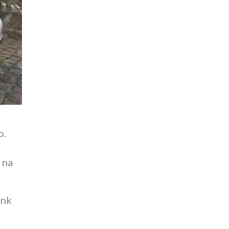
o.
a
na
.
ink