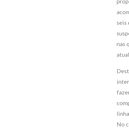
prop
acom
seis
sus
nas 
atua
Dest
inte
faze
comp
linh
No c