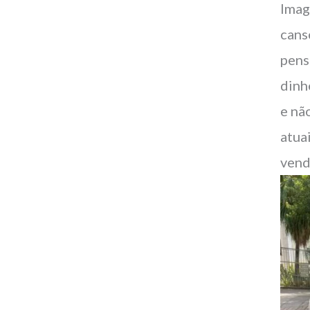
Imag
cans
pens
dinh
e nã
atua
vend