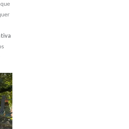
 que
quer
ativa
os
r