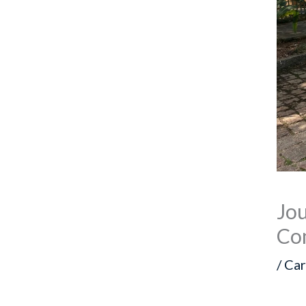
Jou
Co
/
Car