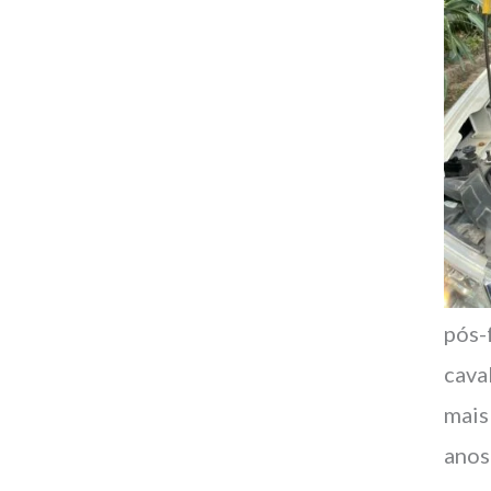
pós-
cava
mais
anos