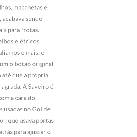
lhos, maçanetas e
a, acabava sendo
is para frotas.
elhos elétricos,
aliamos e mais: o
com o botão original
 até que a própria
 agrada. A Saveiro é
com a cara do
is usadas no Gol de
or, que usava portas
trás para ajustar o