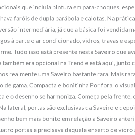
cionais que incluía pintura em para-choques, espe
nhava faróis de dupla parábola e calotas. Na prátic
ersão intermediária, já que a básica foi vendida ma
gos à parte o ar condicionado, vidros, travas e esp
arme. Tudo isso está presente nesta Saveiro que av
e também era opcional na Trend e está aqui, junto 
mos realmente uma Saveiro bastante rara. Mais rara
o de gama. Compacta e bonitinha Por fora, o visual
a e o desenho se harmoniza. Começa pela frente, 
a lateral, portas são exclusivas da Saveiro e depo
enho bem mais bonito em relação a Saveiro anteri
uatro portas e precisava daquele enxerto de vidro a