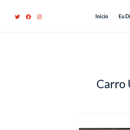
Ir
para
Início
Eu Di
o
conteúdo
Carro