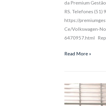
da Premium Gestão 
RS. Telefones (51)
https://premiumge
Ce/Volkswagen-Nov
6470957.html Repo
Read More »
e-
Delivery
ganha