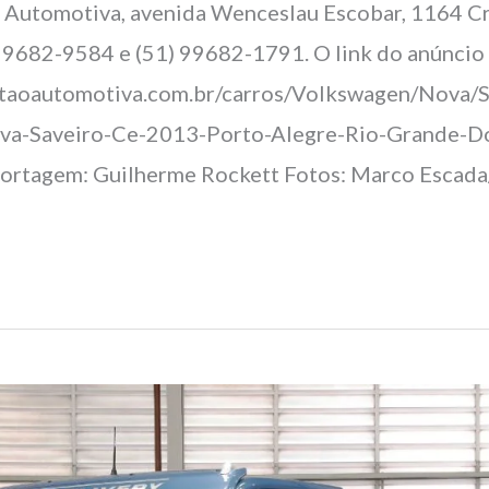
Automotiva, avenida Wenceslau Escobar, 1164 Cri
 99682-9584 e (51) 99682-1791. O link do anúncio 
staoautomotiva.com.br/carros/Volkswagen/Nova/S
a-Saveiro-Ce-2013-Porto-Alegre-Rio-Grande-Do
rtagem: Guilherme Rockett Fotos: Marco Escad