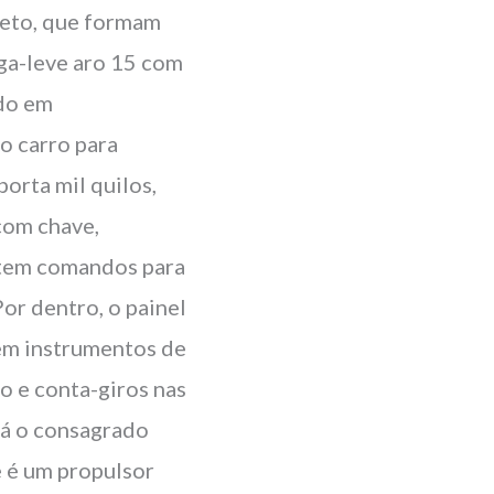
teto, que formam
iga-leve aro 15 com
ado em
o carro para
porta mil quilos,
com chave,
, tem comandos para
Por dentro, o painel
tem instrumentos de
o e conta-giros nas
tá o consagrado
e é um propulsor