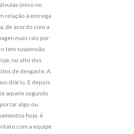
álvulas único no
 relação à entrega
a, de acordo com a
wagen mais raiz por
iro tem suspensão
Hoje, no alto dos
ídos de desgaste. A
so diário. E depois
nte aquele segundo
sportar algo ou
pamentos hoje, é
contato com a equipe