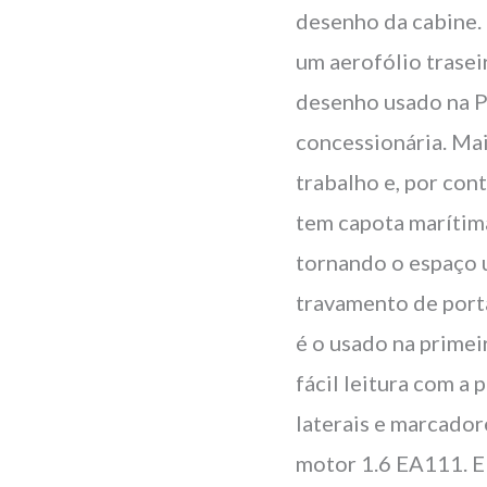
desenho da cabine. 
um aerofólio trasei
desenho usado na P
concessionária. Mai
trabalho e, por con
tem capota marítima
tornando o espaço u
travamento de porta
é o usado na primei
fácil leitura com a
laterais e marcado
motor 1.6 EA111. El