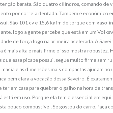
tenção barata. São quatro cilindros, comando de v
ento por correia dentada. Também é econômico em
sui. São 101 cv e 15,6 kgfm de torque com gasolin
olante, logo a gente percebe que está em um Volks
idade de força logo na primeira acelerada. A Save
a é mais alta e mais firme e isso mostra robustez. 
 que essa picape possui, segue muito firme sem ru
é macia e as dimensões mais compactas ajudam no u
fica bem clara a vocação dessa Saveiro. É exatame
 ter em casa para quebrar o galho na hora de tran
já está em uso. Porque ela tem o essencial em equi
asta pouco combustível. Se gostou do carro, faça 