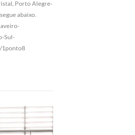
stal, Porto Alegre-
segue abaixo.
aveiro-
-Sul-
a/1ponto8