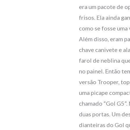
era um pacote de op
frisos. Ela ainda ga
como se fosse uma v
Além disso, eram pa
chave canivete e al
farol de neblina qu
no painel. Então te
versão Trooper, top
uma picape compact
chamado “Gol G5”. N
duas portas. Um des
dianteiras do Gol q