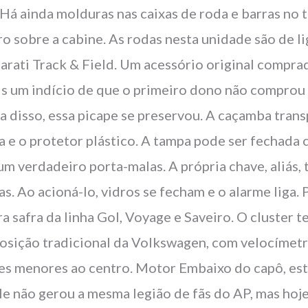
Há ainda molduras nas caixas de roda e barras no 
ro sobre a cabine. As rodas nesta unidade são de l
arati Track & Field. Um acessório original compr
s um indício de que o primeiro dono não comprou 
ta disso, essa picape se preservou. A caçamba trans
 e o protetor plástico. A tampa pode ser fechada 
m verdadeiro porta-malas. A própria chave, aliás
s. Ao acioná-lo, vidros se fecham e o alarme liga. 
ra safra da linha Gol, Voyage e Saveiro. O cluster 
 posição tradicional da Volkswagen, com velocímetr
res menores ao centro. Motor Embaixo do capô, es
e não gerou a mesma legião de fãs do AP, mas hoj