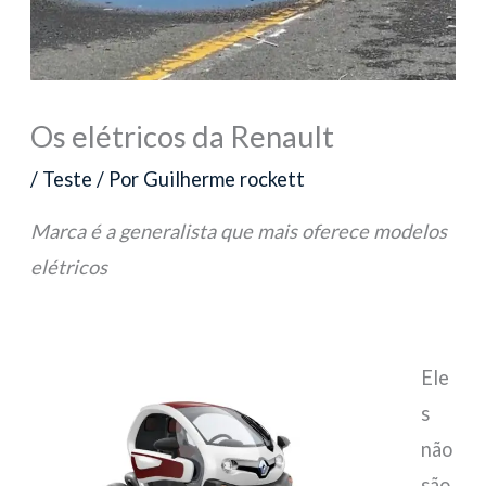
Os elétricos da Renault
/
Teste
/ Por
Guilherme rockett
Marca é a generalista que mais oferece modelos
elétricos
Ele
s
não
são