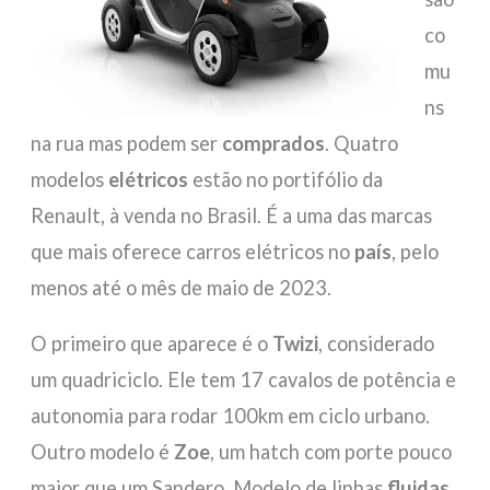
co
mu
ns
na rua mas podem ser
comprados
. Quatro
modelos
elétricos
estão no portifólio da
Renault, à venda no Brasil. É a uma das marcas
que mais oferece carros elétricos no
país
, pelo
menos até o mês de maio de 2023.
O primeiro que aparece é o
Twizi
, considerado
um quadriciclo. Ele tem 17 cavalos de potência e
autonomia para rodar 100km em ciclo urbano.
Outro modelo é
Zoe
, um hatch com porte pouco
maior que um Sandero. Modelo de linhas
fluidas