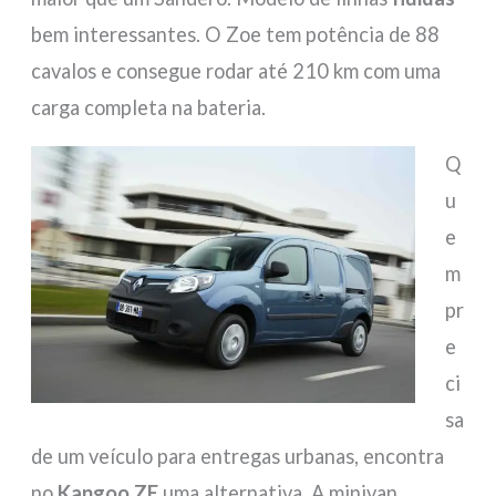
bem interessantes. O Zoe tem potência de 88
cavalos e consegue rodar até 210 km com uma
carga completa na bateria.
Q
u
e
m
pr
e
ci
sa
de um veículo para entregas urbanas, encontra
no
Kangoo ZE
uma alternativa. A minivan