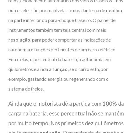
raios, acionamento automático dos vidros traseiros – nos
outros eles são por manivela – e
uma lanterna de
neblina
na parte inferior do para-choque traseiro. O painel de
instrumentos também tem tela central com mais
resolução
, para poder comportar as indicações de
autonomia e funções pertinentes de um carro elétrico.
Entre elas, o percentual da bateria, a autonomia em
quilômetros e ainda a
função
, se o carro está, por
exemplo, gastando energia ou regenerando com o
sistema de freios.
Ainda que o motorista dê a partida com
100%
da
carga na bateria, esse percentual não se mantém
por muito tempo. Nos primeiros dez quilômetros
ele já aponta
redução
. Dependendo de quanto o