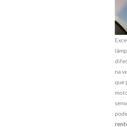
Exce
lâmp
dife
na v
que 
moto
sens
pode
rent