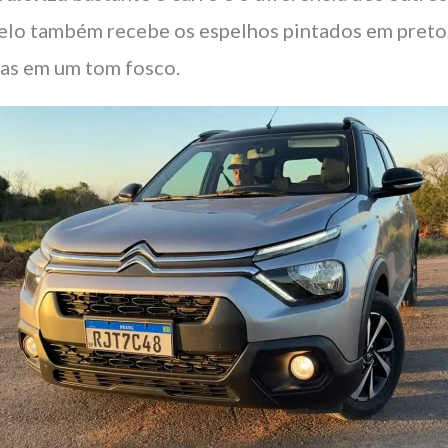
lo também recebe os espelhos pintados em preto
as em um tom fosco.