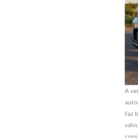
A ve
auto
faz 
válv
cons