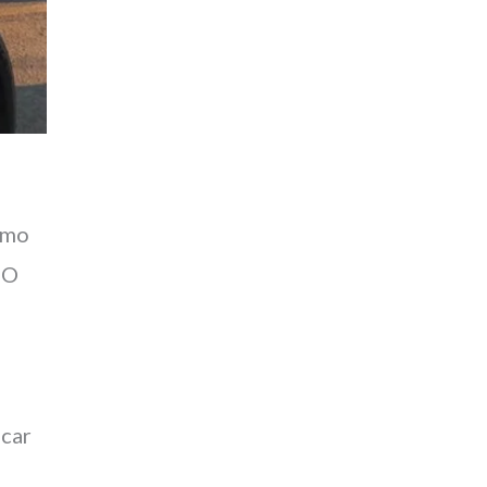
smo
 O
icar