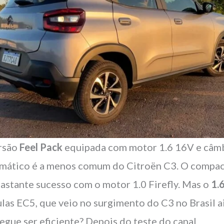
rsão
Feel Pack
equipada com motor 1.6 16V e câm
mático é a menos comum do Citroën C3. O compa
bastante sucesso com o motor 1.0 Firefly. Mas o
1.
ulas EC5, que veio no surgimento do C3 no Brasil 
egue ser eficiente? Depois do teste do canal