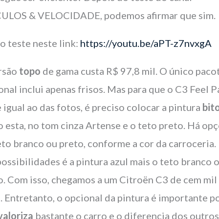
ULOS & VELOCIDADE, podemos afirmar que sim.
 o teste neste link:
https://youtu.be/aPT-z7nvxgA
rsão
topo
de gama custa R$ 97,8 mil. O único paco
onal inclui apenas frisos. Mas para que o C3 Feel 
e igual ao das fotos, é preciso colocar a pintura
bit
 esta, no tom cinza Artense e o teto preto. Há op
eto branco ou preto, conforme a cor da carroceria
possibilidades é a pintura azul mais o teto branco 
o. Com isso, chegamos a um Citroën C3 de cem mil
s. Entretanto, o opcional da pintura é importante p
valoriza
bastante o carro e o diferencia dos outros