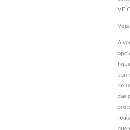
VEÍC
Veja
A ve
opci
fiqu
como
de t
das 
pret
reai
que