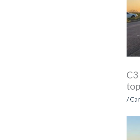
C3 
to
/
Car