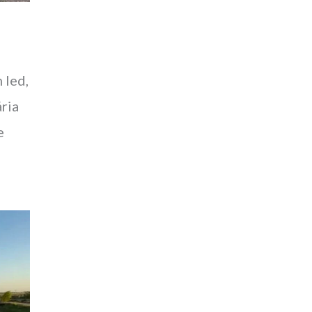
r
 led,
ria
e