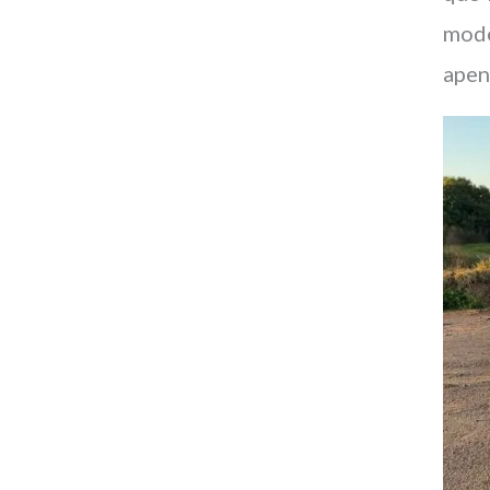
mode
apen