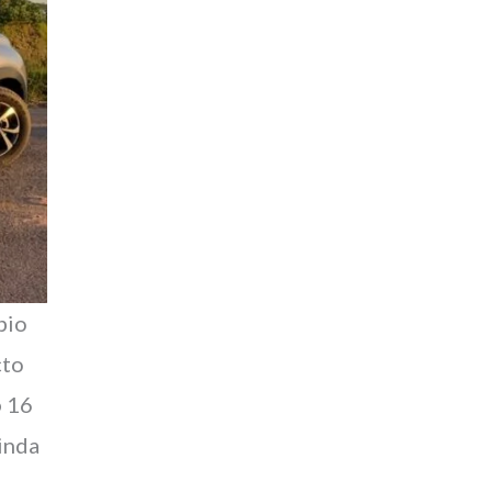
bio
cto
6
16
ainda