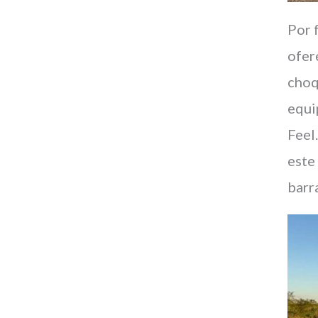
Por 
ofer
choq
equi
Feel.
este
barr