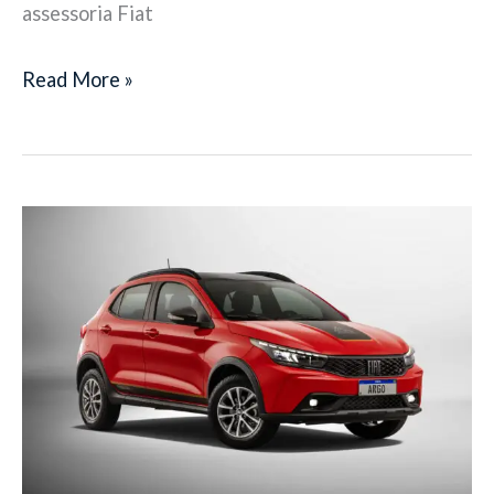
assessoria Fiat
Read More »
Fiat
Argo
2026
ganha
faróis
em
LED
e