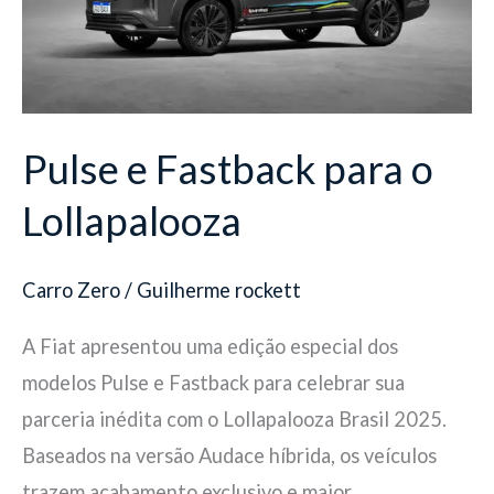
o
Lollapalooza
Pulse e Fastback para o
Lollapalooza
Carro Zero
/
Guilherme rockett
A Fiat apresentou uma edição especial dos
modelos Pulse e Fastback para celebrar sua
parceria inédita com o Lollapalooza Brasil 2025.
Baseados na versão Audace híbrida, os veículos
trazem acabamento exclusivo e maior