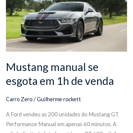
se
esgota
em
1h
de
venda
Mustang manual se
esgota em 1h de venda
Carro Zero
/
Guilherme rockett
A Ford vendeu as 200 unidades do Mustang GT
Performance Manual em apenas 60 minutos. A