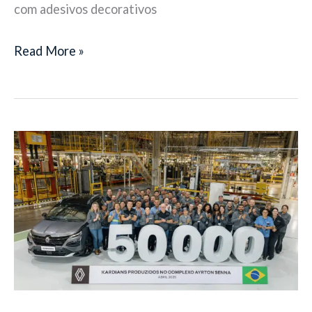
com adesivos decorativos
Read More »
Kardian
chega
aos
50
mil