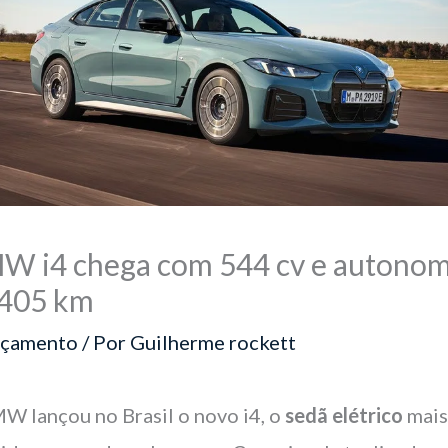
W i4 chega com 544 cv e autonom
 405 km
nçamento
/ Por
Guilherme rockett
W lançou no Brasil o novo i4, o
sedã elétrico
mai