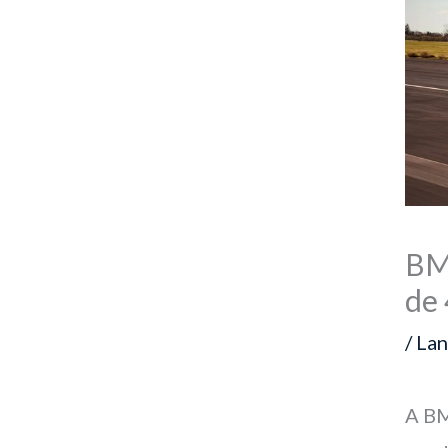
BM
de
/
La
A BM