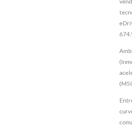
vend
tecn
eDri
674.
Amba
(Inm
acel
(M50
Entr
curv
coma