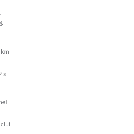
s
:
R$
 km
9 s
nel
clui