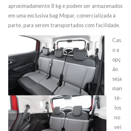
aproximadamente 8 kg e podem ser armazenados
em uma exclusiva bag Mopar, comercializada à
parte, para serem transportados com facilidade.
Cas
o a
opç
ão
seja
man
tê-
los
no
veí