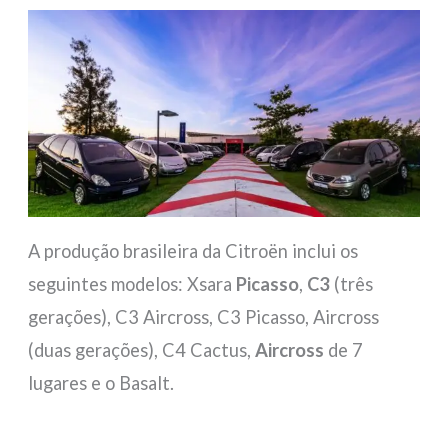
A produção brasileira da Citroën inclui os
seguintes modelos: Xsara
Picasso
,
C3
(três
gerações), C3 Aircross, C3 Picasso, Aircross
(duas gerações), C4 Cactus,
Aircross
de 7
lugares e o Basalt.