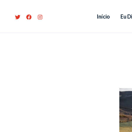
Ir
para
Início
Eu Di
o
conteúdo