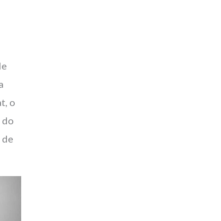
le
a
t, o
 do
 de