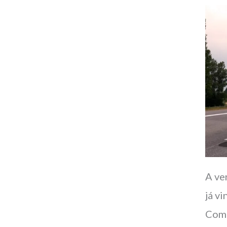
A ve
já v
Comp