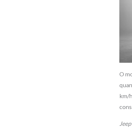
O mo
quan
km/h
cons
Jeep