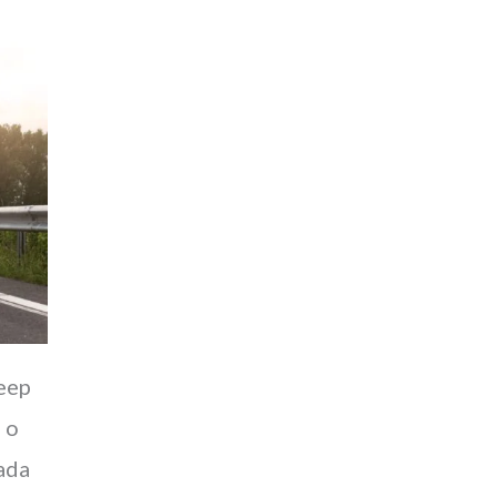
Jeep
 o
ada