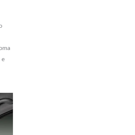
o
noma
 e