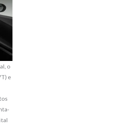
al, o
VT) e
tos
nta-
ital