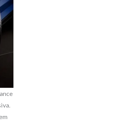
mance
iva.
tem
r