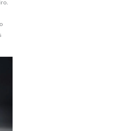
iro.
 o
s