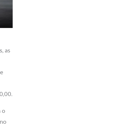
, as
de
0,00.
 o
 no