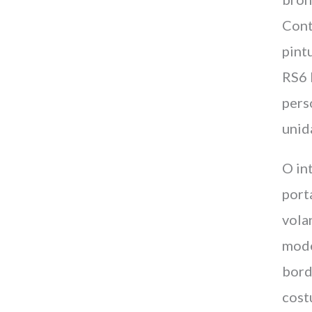
Cont
pint
RS6 
pers
unid
O in
port
vola
mode
bord
cost