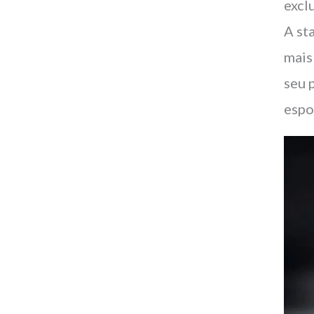
excl
A st
mais
seu 
espo