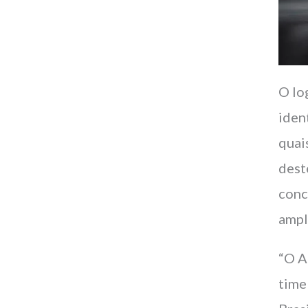
O lo
iden
quai
dest
conc
ampl
“O A
time