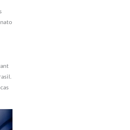
s
enato
vant
asil.
icas