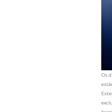
Os d
estã
Exte
excl
bron