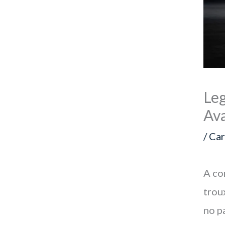
Leg
Av
/
Car
A c
trou
no p