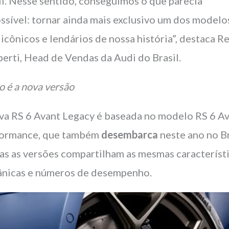
il. Nesse sentido, conseguimos o que parecia
ssível: tornar ainda mais exclusivo um dos modelo
 icônicos e lendários de nossa história”, destaca R
berti, Head de Vendas da Audi do Brasil.
 é a nova versão
va RS 6 Avant Legacy é baseada no modelo RS 6 A
ormance, que também
desembarca
neste ano no Br
s as versões compartilham as mesmas característ
nicas e números de desempenho.