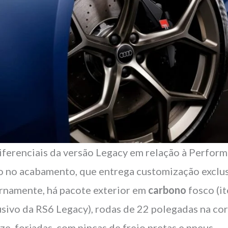
iferenciais da versão Legacy em relação à Perfor
o no acabamento, que entrega customização exclus
rnamente, há pacote exterior em
carbono
fosco (i
usivo da RS6 Legacy), rodas de 22 polegadas na co
ze, forjadas, com pinças de freio pretas e pneus