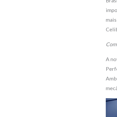
Bras
impo
mais
Celi
Como
A no
Perf
Amba
mecâ