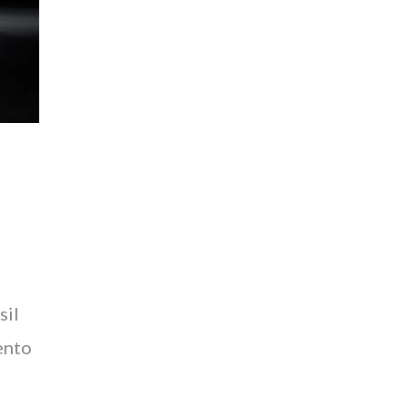
sil
ento