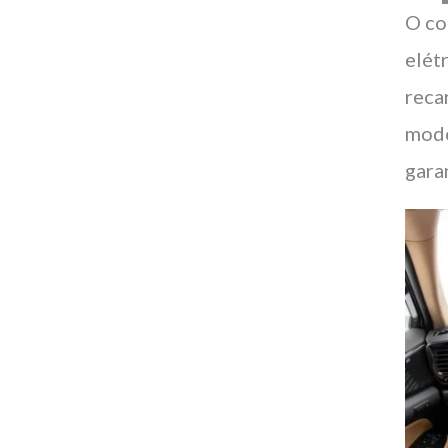
O co
elét
reca
modo
gara