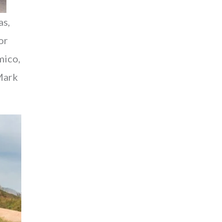
as,
or
mico,
Mark