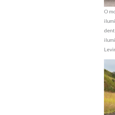
O mo
ilum
dent
ilum
Levi