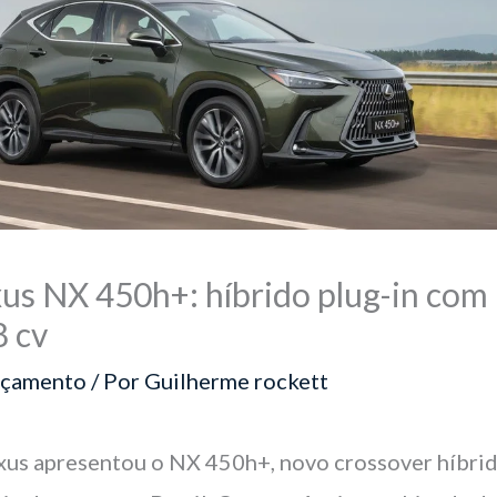
us NX 450h+: híbrido plug-in com
8 cv
nçamento
/ Por
Guilherme rockett
xus apresentou o NX 450h+, novo crossover híbri