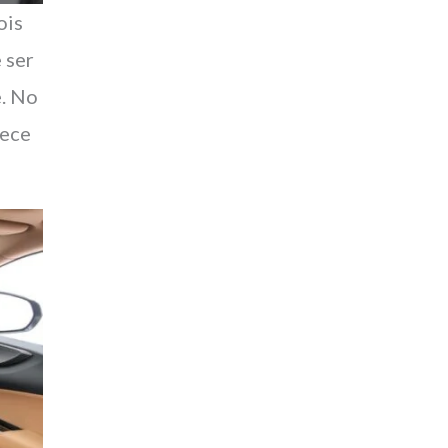
ois
 ser
e. No
rece