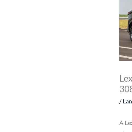
Lex
30
/
La
A Le