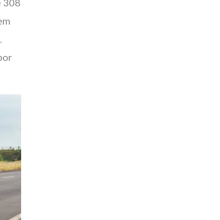
e 308
 em
.
por