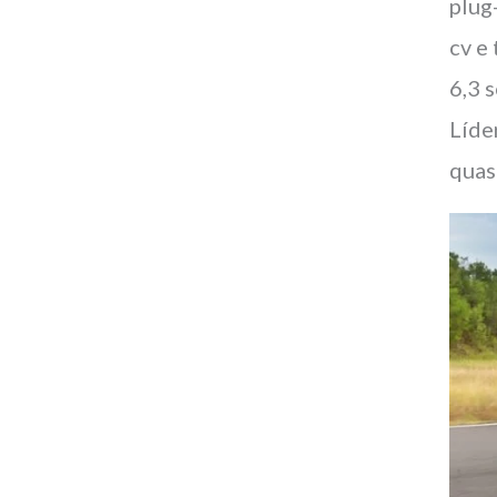
plug
cv e
6,3 
Líde
quas