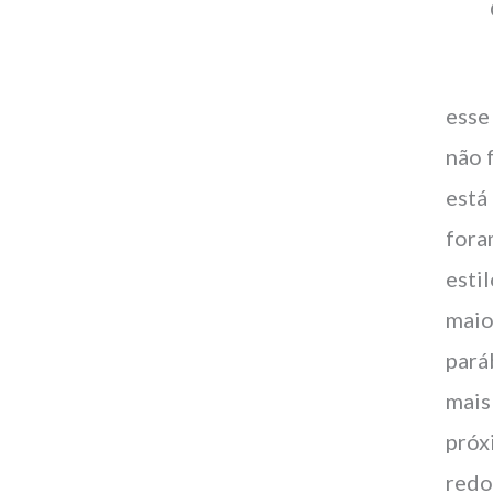
esse
não 
está
fora
esti
maio
pará
mais
próx
redo