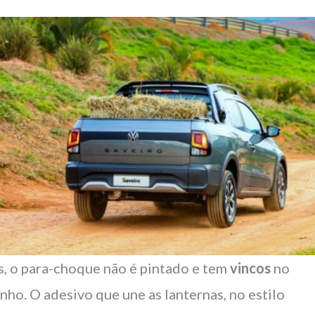
s, o para-choque não é pintado e tem
vincos
no
nho. O adesivo que une as lanternas, no estilo