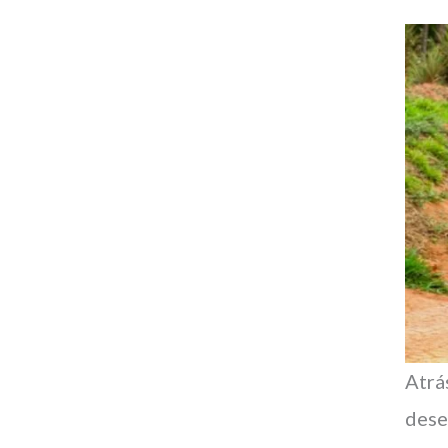
Atrá
dese