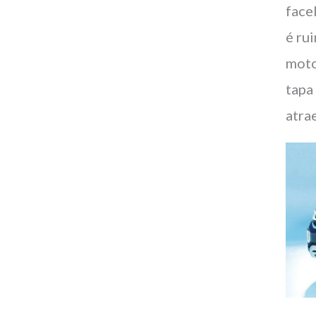
face
é ru
moto
tapa
atra