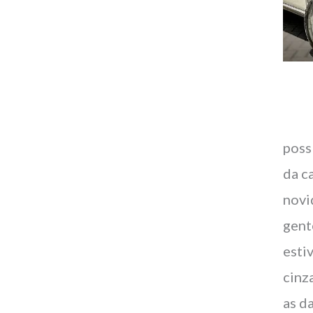
poss
da c
novi
gent
esti
cinz
as d