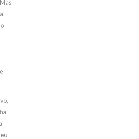
. Mas
a
no
 e
vo,
nha
a
deu