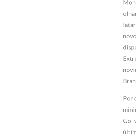
Mont
olha
lata
novo
disp
Extr
novi
Bran
Por 
mini
Gol 
últi