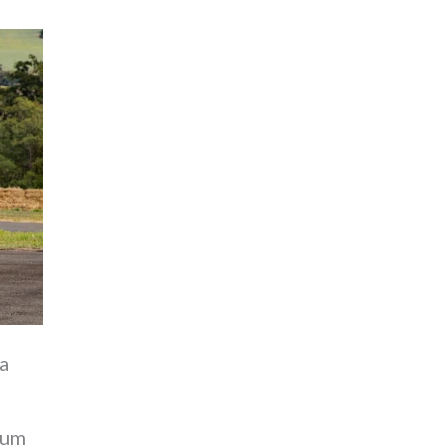
a
 um