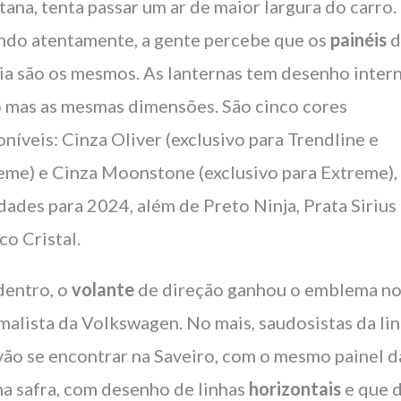
ana, tenta passar um ar de maior largura do carro
ndo atentamente, a gente percebe que os
painéis
d
ria são os mesmos. As lanternas tem desenho inter
 mas as mesmas dimensões. São cinco cores
oníveis: Cinza Oliver (exclusivo para Trendline e
eme) e Cinza Moonstone (exclusivo para Extreme),
dades para 2024, além de Preto Ninja, Prata Sirius
co Cristal.
dentro, o
volante
de direção ganhou o emblema no
malista da Volkswagen. No mais, saudosistas da li
vão se encontrar na Saveiro, com o mesmo painel d
ma safra, com desenho de linhas
horizontais
e que 