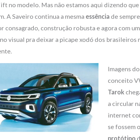
lift no modelo. Mas não estamos aqui dizendo que
im. A Saveiro continua a mesma
essência
de sempre
r consagrado, construção robusta e agora com u
 no visual pra deixar a picape xodó dos brasileiros 
ente.
Imagens do
conceito 
Tarok
cheg
a circular n
internet c
se fossem 
protótipo
d