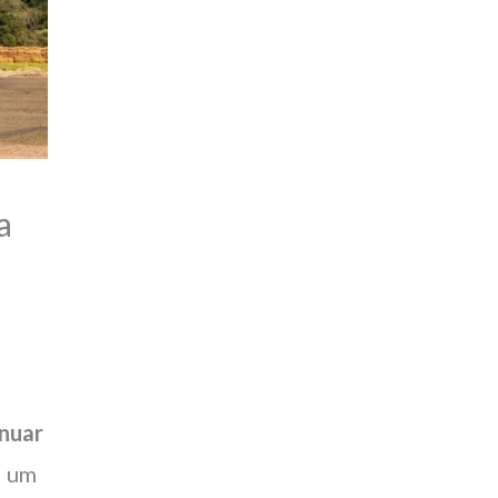
a
inuar
i um