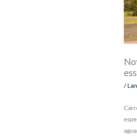
No
ess
/
La
Carr
espe
agua