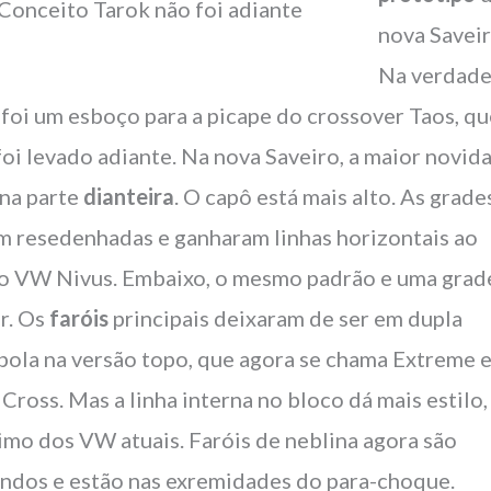
Conceito Tarok não foi adiante
nova Saveir
Na verdad
 foi um esboço para a picape do crossover Taos, q
foi levado adiante. Na nova Saveiro, a maior novid
 na parte
dianteira
. O capô está mais alto. As grade
m resedenhadas e ganharam linhas horizontais ao
lo VW Nivus. Embaixo, o mesmo padrão e uma grad
r. Os
faróis
principais deixaram de ser em dupla
bola na versão topo, que agora se chama Extreme 
 Cross. Mas a linha interna no bloco dá mais estilo,
imo dos VW atuais. Faróis de neblina agora são
ndos e estão nas exremidades do para-choque.