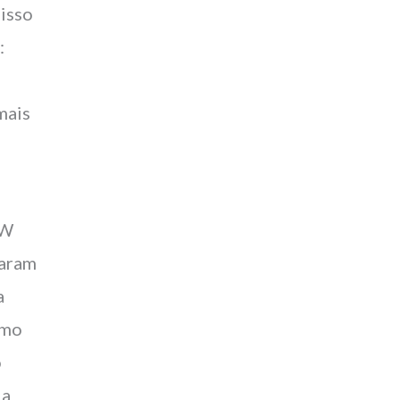
 isso
:
m
mais
VW
aram
a
omo
o
a