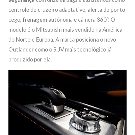
controle de cruzeiro adaptativo, alerta de ponto
cego,
frenagem
autônoma e câmera 360º. O
modelo é o Mitsubishi mais vendido na América
do Norte e Europa. A marca posiciona o novo
Outlander como o SUV mais tecnológico já
produzido por ela.