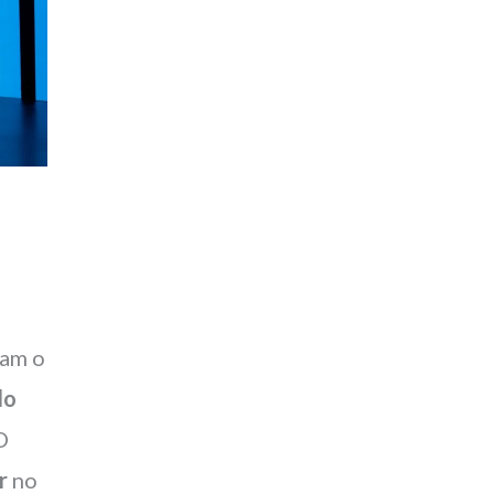
ram o
lo
O
r
no