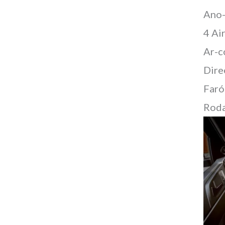
Ano
4 Ai
Ar-c
Dire
Faró
Roda