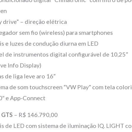
len
y drive” – direção elétrica
egador sem fio (wireless) para smartphones
is e luzes de condução diurna em LED
el de instrumentos digital configurável de 10,25”
ive Info Display)
s de liga leve aro 16”
ema de som touchscreen “VW Play” com tela color
0″ e App-Connect
o
GTS
– R$ 146.790,00
is de LED com sistema de iluminação IQ. LIGHT c