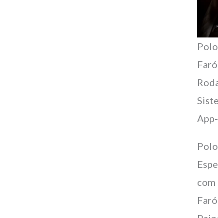
Pol
Faró
Roda
Sist
App-
Pol
Espe
com 
Faró