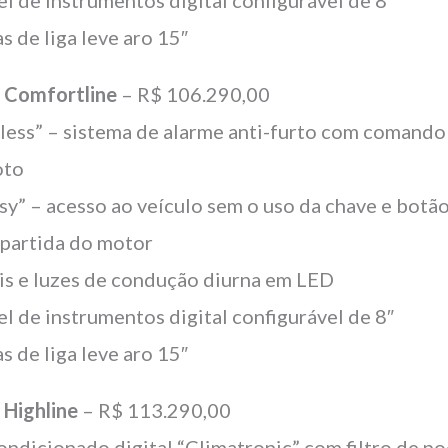
el de instrumentos digital configurável de 8″
s de liga leve aro 15″
o
Comfortline
– R$ 106.290,00
less” – sistema de alarme anti-furto com comando
oto
sy” – acesso ao veículo sem o uso da chave e botã
 partida do motor
is e luzes de condução diurna em LED
el de instrumentos digital configurável de 8″
s de liga leve aro 15″
o
Highline
– R$ 113.290,00
ondicionado digital “Climatronic” com filtro de po