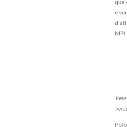
que 
é ve
dist
MPI 
Veja
vers
Pol