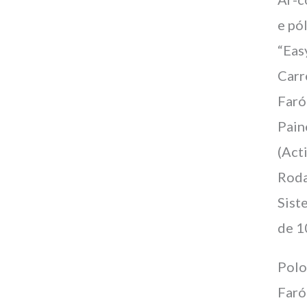
e pó
“Eas
Carr
Faró
Pain
(Act
Roda
Sist
de 1
Pol
Faró