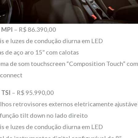
o
MPI
– R$ 86.390,00
is e luzes de condução diurna em LED
s de aço aro 15″ com calotas
ema de som touchscreen “Composition Touch” co
connect
o
TSI
– R$ 95.990,00
lhos retrovisores externos eletricamente ajustáve
função tilt down no lado direito
is e luzes de condução diurna em LED