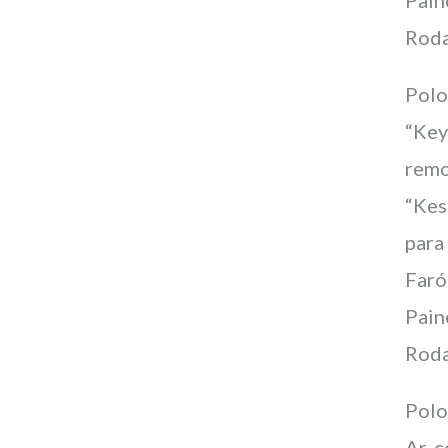
Pain
Roda
Pol
“Key
rem
“Kes
para
Faró
Pain
Roda
Pol
Ar-c