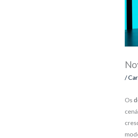
Nov
/
Car
Os
d
cená
cres
mode