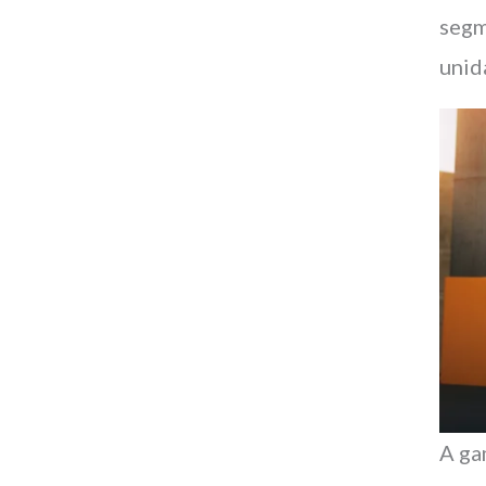
segm
unid
A ga