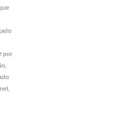
que
gado
r
por
ão,
lado
nel,