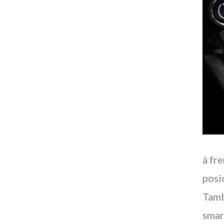
à fr
posi
Tamb
smar