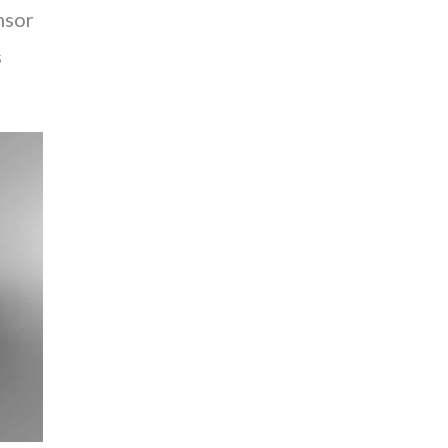
nsor
s