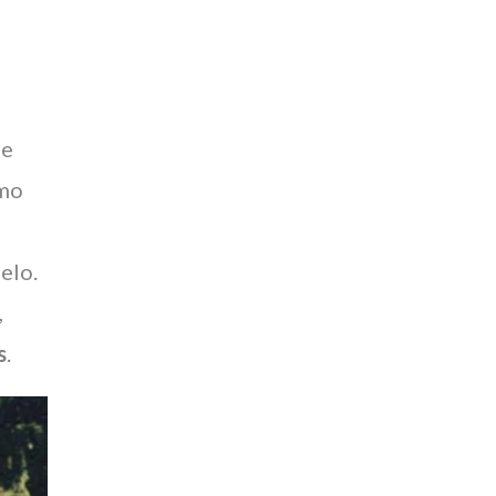
te
smo
elo.
,
s
.