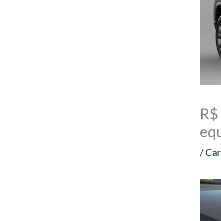
R$ 
eq
/
Car