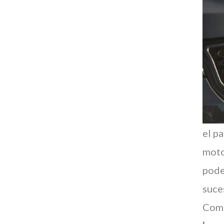
el p
moto
pode
suce
Comp