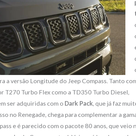
ara a versão Longitude do Jeep Compass. Tanto co
r T270 Turbo Flex como a TD350 Turbo Diesel,
m ser adquiridas com o
Dark Pack
, que já faz mui
sso no Renegade, chega para complementar a gam
ass e é parecido com o pacote 80 anos, que veio 