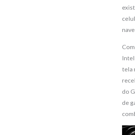
exis
celu
nave
Com 
Inte
tela
rece
do G
de g
comb