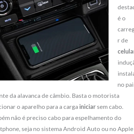
desta
é o
carre
r de
celula
induç
insta
no pai
ente da alavanca de câmbio. Basta o motorista
cionar o aparelho para a carga
iniciar
sem cabo.
ém não é preciso cabo para espelhamento do
tphone, seja no sistema Android Auto ou no Apple