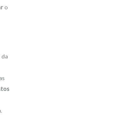
ar
o
s da
as
stos
.
o