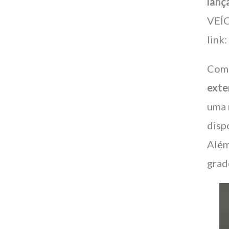
lan
VEÍ
link
Com 
exte
uma 
disp
Além
grad