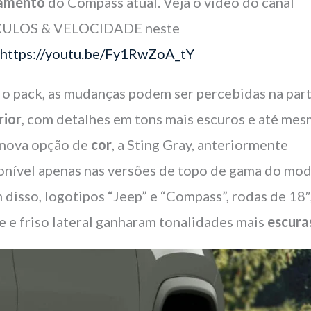
çamento
do Compass atual. Veja o vídeo do canal
CULOS & VELOCIDADE neste
:
https://youtu.be/Fy1RwZoA_tY
o pack, as mudanças podem ser percebidas na par
rior
, com detalhes em tons mais escuros e até me
nova opção de
cor
, a Sting Gray, anteriormente
onível apenas nas versões de topo de gama do mod
 disso, logotipos “Jeep” e “Compass”, rodas de 18″
e e friso lateral ganharam tonalidades mais
escura