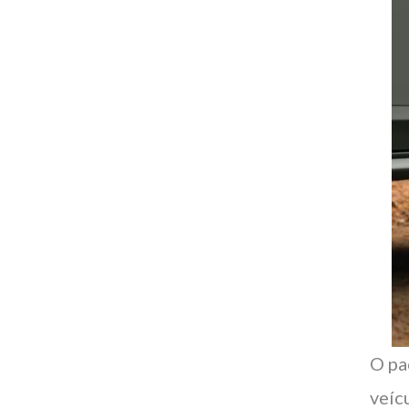
O pa
veíc