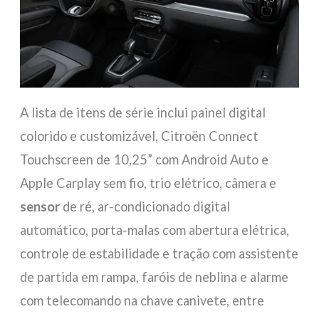
A lista de itens de série inclui painel digital
colorido e customizável, Citroën Connect
Touchscreen de 10,25” com Android Auto e
Apple Carplay sem fio, trio elétrico, câmera e
sensor
de ré, ar-condicionado digital
automático, porta-malas com abertura elétrica,
controle de estabilidade e tração com assistente
de partida em rampa, faróis de neblina e alarme
com telecomando na chave canivete, entre