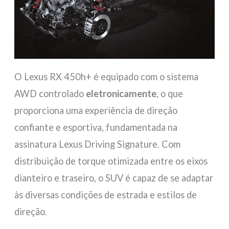
O Lexus RX 450h+ é equipado com o sistema
AWD controlado
eletronicamente
, o que
proporciona uma experiência de direção
confiante e esportiva, fundamentada na
assinatura Lexus Driving Signature. Com
distribuição de torque otimizada entre os eixos
dianteiro e traseiro, o SUV é capaz de se adaptar
às diversas condições de estrada e estilos de
direção.