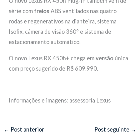
O novo Lexus RX 450h Plug-In também vem de
série com
freios
ABS ventilados nas quatro
rodas e regenerativos na dianteira, sistema
Isofix, câmera de visão 360° e sistema de
estacionamento automático.
O novo Lexus RX 450h+ chega em
versão
única
com preço sugerido de R$ 609.990.
Informações e imagens: assessoria Lexus
←
Post anterior
Post seguinte
→